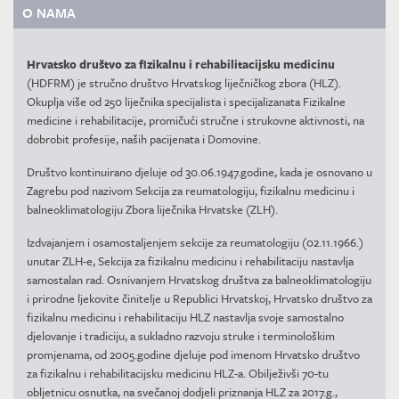
O NAMA
Hrvatsko društvo za fizikalnu i rehabilitacijsku medicinu
(HDFRM) je stručno društvo Hrvatskog liječničkog zbora (HLZ).
Okuplja više od 250 liječnika specijalista i specijalizanata Fizikalne
medicine i rehabilitacije, promičući stručne i strukovne aktivnosti, na
dobrobit profesije, naših pacijenata i Domovine.
Društvo kontinuirano djeluje od 30.06.1947.godine, kada je osnovano u
Zagrebu pod nazivom Sekcija za reumatologiju, fizikalnu medicinu i
balneoklimatologiju Zbora liječnika Hrvatske (ZLH).
Izdvajanjem i osamostaljenjem sekcije za reumatologiju (02.11.1966.)
unutar ZLH-e, Sekcija za fizikalnu medicinu i rehabilitaciju nastavlja
samostalan rad. Osnivanjem Hrvatskog društva za balneoklimatologiju
i prirodne ljekovite činitelje u Republici Hrvatskoj, Hrvatsko društvo za
fizikalnu medicinu i rehabilitaciju HLZ nastavlja svoje samostalno
djelovanje i tradiciju, a sukladno razvoju struke i terminološkim
promjenama, od 2005.godine djeluje pod imenom Hrvatsko društvo
za fizikalnu i rehabilitacijsku medicinu HLZ-a. Obilježivši 70-tu
obljetnicu osnutka, na svečanoj dodjeli priznanja HLZ za 2017.g.,