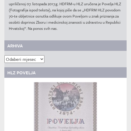
upriličenoj 07. listopada 2017.g. HDFRM-u HLZ uručena je Povelja HLZ
(Fotografija ispod teksta), na kojoj piše da se „HDFRM HLZ povodom
70-te obljetnice osnutka odlikuje ovom Poveljom u znak priznanja za
osobiti doprinos Zboru i medicinskoj znanosti u zdravstvu u Republici
Hrvatskoj“. Na ponos svih nas.
ARHIVA
Arhiva
HLZ POVELJA