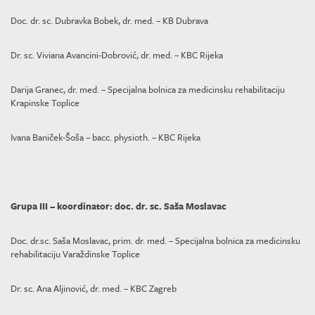
Doc. dr. sc. Dubravka Bobek, dr. med. – KB Dubrava
Dr. sc. Viviana Avancini-Dobrović, dr. med. – KBC Rijeka
Darija Granec, dr. med. – Specijalna bolnica za medicinsku rehabilitaciju
Krapinske Toplice
Ivana Baniček-Šoša – bacc. physioth. – KBC Rijeka
Grupa III – koordinator: doc. dr. sc. Saša Moslavac
Doc. dr.sc. Saša Moslavac, prim. dr. med. – Specijalna bolnica za medicinsku
rehabilitaciju Varaždinske Toplice
Dr. sc. Ana Aljinović, dr. med. – KBC Zagreb