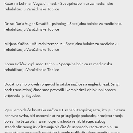
Katarina Lohman Vuga, dr. med. – Specijalna bolnica za medicinsku
rehabilitaciju Varaždinske Toplice
Dr. sc. Daria Vuger Kovačić – psiholog – Specijalna bolnica za medicinsku
rehabilitaciju Varaždinske Toplice
Mirjana Kučina – viši radni terapeut – Specijalna bolnica za medicinsku
rehabilitaciju Varaždinske Toplice
Zoran Košćak, dipl. med. techn. – Specijalna bolnica za medicinsku
rehabilitaciju Varaždinske Toplice
Dodatno smo proveli i prijevod hrvatske inačice na engleski jezik (engl.
back-translation) čime smo potvrdili i kompletirali cjelokupni proces
prijevoda i prilagodbe.
Vjerujemo da će hrvatska inačica ICF rehabilitacijskog seta, što je i njezina
osnovna svrha, biti osnovni alat za prikupljanje podataka, procjenu stanja
bolesnika te za planiranje i ocjenu ishoda rehabilitacije, a zbog
standardiziranog izvještavanja olakšat će usporedbu zdravstvenih i sa
zdravstvom povezanih podataka između različitih zdravstvenih sustava.