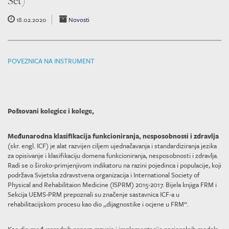
Set)
18.02.2020
Novosti
POVEZNICA NA INSTRUMENT
Poštovani kolegice i kolege,
Međunarodna klasifikacija funkcioniranja, nesposobnosti i zdravlja
(skr. engl. ICF) je alat razvijen ciljem ujednačavanja i standardiziranja jezika
za opisivanje i klasifikaciju domena funkcioniranja, nesposobnosti i zdravlja.
Radi se o široko-primjenjivom indikatoru na razini pojedinca i populacije, koji
podržava Svjetska zdravstvena organizacija i International Society of
Physical and Rehabilitaion Medicine (ISPRM) 2015-2017. Bijela knjiga FRM i
Sekcija UEMS-PRM prepoznali su značenje sastavnica ICF-a u
rehabilitacijskom procesu kao dio „dijagnostike i ocjene u FRM“.