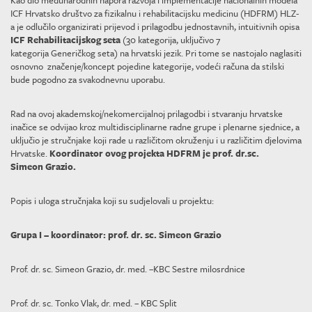
Kao dio međunarodnih napora razvoja i implementacije nacionalnih modela
ICF Hrvatsko društvo za fizikalnu i rehabilitacijsku medicinu (HDFRM) HLZ-
a je odlučilo organizirati prijevod i prilagodbu jednostavnih, intuitivnih opisa
ICF Rehabilitacijskog seta
(30 kategorija, uključivo 7
kategorija Generičkog seta) na hrvatski jezik. Pri tome se nastojalo naglasiti
osnovno značenje/koncept pojedine kategorije, vodeći računa da stilski
bude pogodno za svakodnevnu uporabu.
Rad na ovoj akademskoj/nekomercijalnoj prilagodbi i stvaranju hrvatske
inačice se odvijao kroz multidisciplinarne radne grupe i plenarne sjednice, a
uključio je stručnjake koji rade u različitom okruženju i u različitim djelovima
Hrvatske.
Koordinator ovog projekta HDFRM je prof. dr.sc.
Simeon Grazio.
Popis i uloga stručnjaka koji su sudjelovali u projektu:
Grupa I – koordinator: prof. dr. sc. Simeon Grazio
Prof. dr. sc. Simeon Grazio, dr. med. –KBC Sestre milosrdnice
Prof. dr. sc. Tonko Vlak, dr. med. – KBC Split