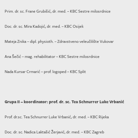
Prim. dr. sc. Frane Grubišić, dr. med. – KBC Sestre milosrdnice
Doc. dr. sc. Mira Kadojić, dr. med. – KBC Osijek
Mateja Znika – dipl. physioth. – Zdravstveno veleučilište Vukovar
Ana Šečić – mag. rehabilitator – KBC Sestre milosrdnice
Nada Kursar Crmarić – prof. logoped – KBC Split
Grupa II – koordinator: prof. dr. sc. Tea Schnurrer Luke Vrbanić
Prof. dr.sc. Tea Schnurrer Luke Vrbanić, dr. med. – KBC Rijeka
Doc. dr. sc. Nadica Laktašić Žerjavić, dr. med. – KBC Zagreb