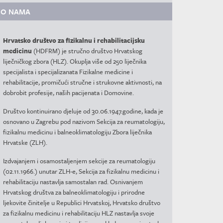
O NAMA
Hrvatsko društvo za fizikalnu i rehabilitacijsku
medicinu
(HDFRM) je stručno društvo Hrvatskog
liječničkog zbora (HLZ). Okuplja više od 250 liječnika
specijalista i specijalizanata Fizikalne medicine i
rehabilitacije, promičući stručne i strukovne aktivnosti, na
dobrobit profesije, naših pacijenata i Domovine.
Društvo kontinuirano djeluje od 30.06.1947.godine, kada je
osnovano u Zagrebu pod nazivom Sekcija za reumatologiju,
fizikalnu medicinu i balneoklimatologiju Zbora liječnika
Hrvatske (ZLH).
Izdvajanjem i osamostaljenjem sekcije za reumatologiju
(02.11.1966.) unutar ZLH-e, Sekcija za fizikalnu medicinu i
rehabilitaciju nastavlja samostalan rad. Osnivanjem
Hrvatskog društva za balneoklimatologiju i prirodne
ljekovite činitelje u Republici Hrvatskoj, Hrvatsko društvo
za fizikalnu medicinu i rehabilitaciju HLZ nastavlja svoje