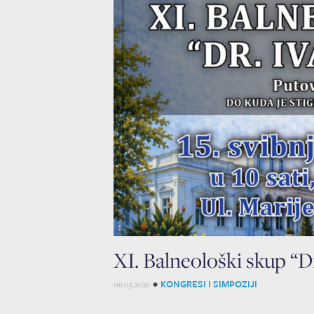
XI. Balneološki skup “Dr
•
KONGRESI I SIMPOZIJI
06.05.2026