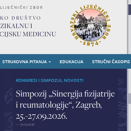
LIJEČNIČKI ZBOR
SKO DRUŠTVO
IZIKALNU I
CIJSKU MEDICINU
STRUKOVNA PITANJA
EDUKACIJA
STRUČNI ČASOPIS
KONGRESI I SIMPOZIJI
,
NOVOSTI
Simpozij „Sinergija fizijatrije
i reumatologije“, Zagreb,
25.-27.09.2026.
—
31.03.2026