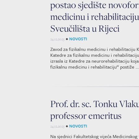
postao sjedište novofor
medicinu i rehabilitacij
Sveučilišta u Rijeci
•
NOVOSTI
24.12.2025
Zavod za fizikalnu medicinu i rehabilitaciju 
Katedre za fizikalnu medicinu i rehabilitacij
izrasla iz Katedre za neurorehabilitaciju ko
fizikalnu medicinu i rehabilitaciju“ postiže 
Prof. dr. sc. Tonku Vlak
professor emeritus
•
NOVOSTI
24.12.2025
Na sjednici Fakultetskog vijeća Medicinskog fa