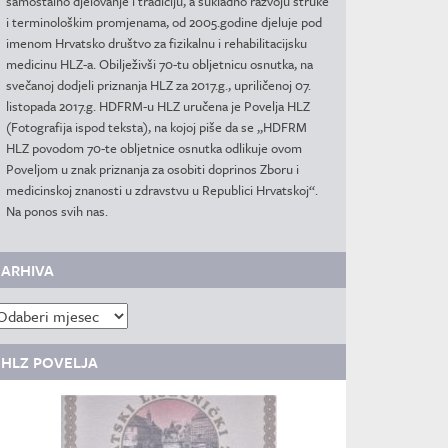
samostalno djelovanje i tradiciju, a sukladno razvoju struke
i terminološkim promjenama, od 2005.godine djeluje pod
imenom Hrvatsko društvo za fizikalnu i rehabilitacijsku
medicinu HLZ-a. Obilježivši 70-tu obljetnicu osnutka, na
svečanoj dodjeli priznanja HLZ za 2017.g., upriličenoj 07.
listopada 2017.g. HDFRM-u HLZ uručena je Povelja HLZ
(Fotografija ispod teksta), na kojoj piše da se „HDFRM
HLZ povodom 70-te obljetnice osnutka odlikuje ovom
Poveljom u znak priznanja za osobiti doprinos Zboru i
medicinskoj znanosti u zdravstvu u Republici Hrvatskoj“.
Na ponos svih nas.
ARHIVA
rhiva
HLZ POVELJA