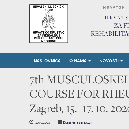
HRVATSKI 
HRVAT
ZA F
REHABILITA
NASLOVNICA
O NAMA
NOVOSTI
7th MUSCULOSKE
COURSE FOR RHE
Zagreb, 15. -17. 10. 202
12.05.2026
Kongresi i simpoziji