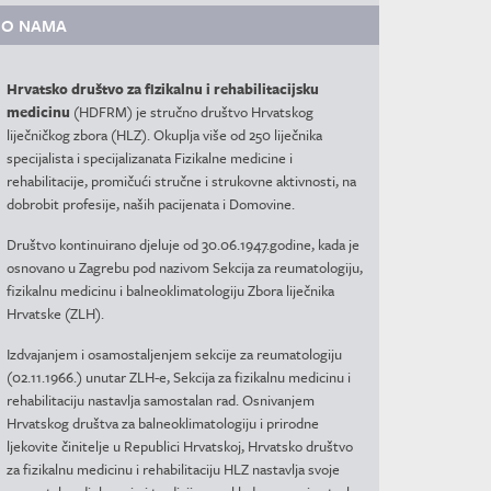
O NAMA
Hrvatsko društvo za fizikalnu i rehabilitacijsku
medicinu
(HDFRM) je stručno društvo Hrvatskog
liječničkog zbora (HLZ). Okuplja više od 250 liječnika
specijalista i specijalizanata Fizikalne medicine i
rehabilitacije, promičući stručne i strukovne aktivnosti, na
dobrobit profesije, naših pacijenata i Domovine.
Društvo kontinuirano djeluje od 30.06.1947.godine, kada je
osnovano u Zagrebu pod nazivom Sekcija za reumatologiju,
fizikalnu medicinu i balneoklimatologiju Zbora liječnika
Hrvatske (ZLH).
Izdvajanjem i osamostaljenjem sekcije za reumatologiju
(02.11.1966.) unutar ZLH-e, Sekcija za fizikalnu medicinu i
rehabilitaciju nastavlja samostalan rad. Osnivanjem
Hrvatskog društva za balneoklimatologiju i prirodne
ljekovite činitelje u Republici Hrvatskoj, Hrvatsko društvo
za fizikalnu medicinu i rehabilitaciju HLZ nastavlja svoje