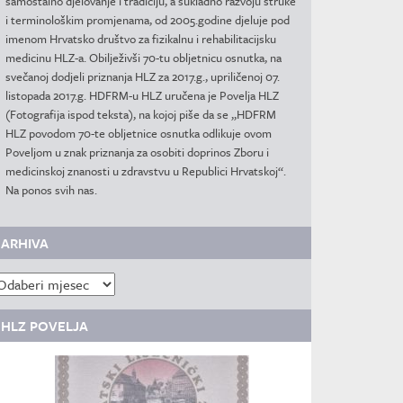
samostalno djelovanje i tradiciju, a sukladno razvoju struke
i terminološkim promjenama, od 2005.godine djeluje pod
imenom Hrvatsko društvo za fizikalnu i rehabilitacijsku
medicinu HLZ-a. Obilježivši 70-tu obljetnicu osnutka, na
svečanoj dodjeli priznanja HLZ za 2017.g., upriličenoj 07.
listopada 2017.g. HDFRM-u HLZ uručena je Povelja HLZ
(Fotografija ispod teksta), na kojoj piše da se „HDFRM
HLZ povodom 70-te obljetnice osnutka odlikuje ovom
Poveljom u znak priznanja za osobiti doprinos Zboru i
medicinskoj znanosti u zdravstvu u Republici Hrvatskoj“.
Na ponos svih nas.
ARHIVA
rhiva
HLZ POVELJA