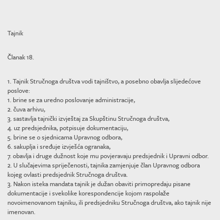
Tajnik
Članak 18.
1. Tajnik Stručnoga društva vodi tajništvo, a posebno obavlja slijedećove
poslove:
1. brine se za uredno poslovanje administracije,
2. čuva arhivu,
3. sastavlja tajnički izvještaj za Skupštinu Stručnoga društva,
4. uz predsjednika, potpisuje dokumentaciju,
5. brine se o sjednicama Upravnog odbora,
6. sakuplja i sređuje izvješća ogranaka,
7. obavlja i druge dužnost koje mu povjeravaju predsjednik i Upravni odbor.
2. U slučajevima spriječenosti, tajnika zamjenjuje član Upravnog odbora
kojeg ovlasti predsjednik Stručnoga društva.
3. Nakon isteka mandata tajnik je dužan obaviti primopredaju pisane
dokumentacije i svekolike korespondencije kojom raspolaže
novoimenovanom tajniku, ili predsjedniku Stručnoga društva, ako tajnik nije
imenovan.