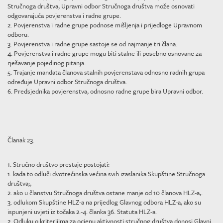
Stručnoga društva, Upravni odbor Stručnoga društva može osnovati
odgovarajuća povjerenstva i radne grupe.
2. Povjerenstva i radne grupe podnose mišljenja i prijedloge Upravnom
odboru.
3. Povjerenstva i radne grupe sastoje se od najmanje tri člana.
4. Povjerenstva i radne grupe mogu biti stalne ili posebno osnovane za
rješavanje pojedinog pitanja.
5. Trajanje mandata članova stalnih povjerenstava odnosno radnih grupa
određuje Upravni odbor Stručnoga društva.
6. Predsjednika povjerenstva, odnosno radne grupe bira Upravni odbor.
Članak 23.
1. Stručno društvo prestaje postojati:
1. kada to odluči dvotrećinska većina svih izaslanika Skupštine Stručnoga
društva;,
2. ako u članstvu Stručnoga društva ostane manje od 10 članova HLZ-a,.
3. odlukom Skupštine HLZ-a na prijedlog Glavnog odbora HLZ-a, ako su
ispunjeni uvjeti iz točaka 2.-4. članka 36. Statuta HLZ-a.
2. Odluku o kriterijima za ocjenu aktivnosti stručnog društva donosi Glavni