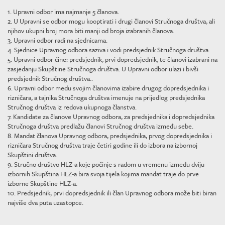
1. Upravni odbor ima najmanje 5 članova.
2. U Upravni se odbor mogu kooptirati i drugi članovi Stručnoga društva, ali
njihov ukupni broj mora biti manji od broja izabranih članova.
3. Upravni odbor radi na sjednicama.
4. Sjednice Upravnog odbora saziva i vodi predsjednik Stručnoga društva.
5. Upravni odbor čine: predsjednik, prvi dopredsjednik, te članovi izabrani na
zasjedanju Skupštine Stručnoga društva. U Upravni odbor ulazi i bivši
predsjednik Stručnog društva..
6. Upravni odbor medu svojim članovima izabire drugog dopredsjednika i
rizničara, a tajnika Stručnoga društva imenuje na prijedlog predsjednika
Stručnog društva iz redova ukupnoga članstva.
7. Kandidate za članove Upravnog odbora, za predsjednika i dopredsjednika
Stručnoga društva predlažu članovi Stručnog društva između sebe.
8. Mandat članova Upravnog odbora, predsjednika, prvog dopredsjednika i
rizničara Stručnog društva traje četiri godine ili do izbora na izbornoj
Skupštini društva.
9. Stručno društvo HLZ-a koje počinje s radom u vremenu između dviju
izbornih Skupština HLZ-a bira svoja tijela kojima mandat traje do prve
izborne Skupštine HLZ-a.
10. Predsjednik, prvi dopredsjednik ili član Upravnog odbora može biti biran
najviše dva puta uzastopce.