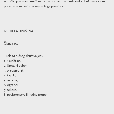
10. učlanjivati se u međunarodna i inozemna medicinska društva sa svim
pravima i dužnostima koja iz toga proistječu.
IV. TIJELA DRUŠTVA
Članak 10.
Tijela Stručnog društva jesu:
1. Skupština,
2. Upravni odbor,
3. predsjednik,
4. tajnik,
5. rizničar,
6. ogranci,
7. sekcije,
8. povjerenstva ili radne grupe