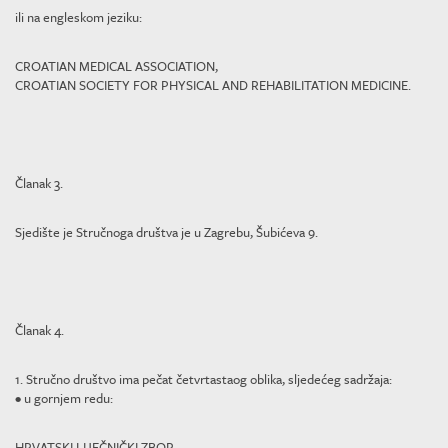
ili na engleskom jeziku:
CROATIAN MEDICAL ASSOCIATION,
CROATIAN SOCIETY FOR PHYSICAL AND REHABILITATION MEDICINE.
Članak 3.
Sjedište je Stručnoga društva je u Zagrebu, Šubićeva 9.
Članak 4.
1. Stručno društvo ima pečat četvrtastaog oblika, sljedećeg sadržaja:
• u gornjem redu:
HRVATSKI LIJEČNIČKI ZBOR