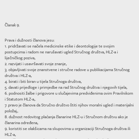
Članak 9.
Prava i dužnosti članova jesu:
1. pridržavati se načela medicinske etike i deontologije te svojim
postupcima i radom ne narušavati ugled Stručnog društva, HLZ-a i
liječničkog poziva,
2. razvijati i usavršavati svoje znanje,
3. objavljivati svoje znanstvene i stručne radove u publikacijama Stručnog
društva i HLZ-a,
4. birati i biti biran u tijela Stručnoga društva,
5. davati prijedloge i primjedbe na rad Stručnog društva i njegovih tijela,
6. podnositi žalbe i prigovore u slučajevima predviđenima ovim Pravilnikom
i Statutom HLZ-a,.
7. pravo je članova da Stručno društvo štiti njihov moralni ugled i materijalni
položaj,.
8. dužnost redovitog plaćanja članarine HLZ-u i Stručnom društvu ako je
članarina određena,
9. koristiti se olakšicama na skupovima u organizaciji Stručnoga društva ili
HLZ-a,