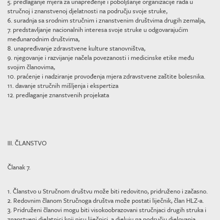
5. predlaganje mjera za unapređenje i poboljšanje organizacije rada u
stručnoj i znanstvenoj djelatnosti na području svoje struke,
6. suradnja sa srodnim stručnim i znanstvenim društvima drugih zemalja,
7. predstavljanje nacionalnih interesa svoje struke u odgovarajućim
međunarodnim društvima,
8. unapređivanje zdravstvene kulture stanovništva,
9. njegovanje i razvijanje načela povezanosti i medicinske etike među
svojim članovima,
10. praćenje i nadziranje provođenja mjera zdravstvene zaštite bolesnika.
11. davanje stručnih mišljenja i ekspertiza
12. predlaganje znanstvenih projekata
III. ČLANSTVO
Članak 7.
1. Članstvo u Stručnom društvu može biti redovitno, pridruženo i začasno.
2. Redovnim članom Stručnoga društva može postati liječnik, član HLZ-a.
3. Pridruženi članovi mogu biti visokoobrazovani stručnjaci drugih struka i
znanstveni djelatnici koji nisu liječnici, a djeluju na području djelovanja