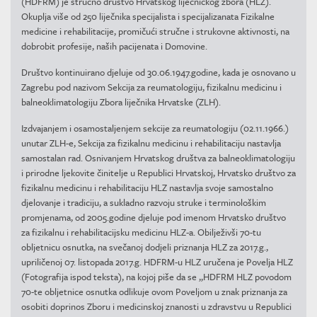
(HDFRM) je stručno društvo Hrvatskog liječničkog zbora (HLZ).
Okuplja više od 250 liječnika specijalista i specijalizanata Fizikalne
medicine i rehabilitacije, promičući stručne i strukovne aktivnosti, na
dobrobit profesije, naših pacijenata i Domovine.
Društvo kontinuirano djeluje od 30.06.1947.godine, kada je osnovano u
Zagrebu pod nazivom Sekcija za reumatologiju, fizikalnu medicinu i
balneoklimatologiju Zbora liječnika Hrvatske (ZLH).
Izdvajanjem i osamostaljenjem sekcije za reumatologiju (02.11.1966.)
unutar ZLH-e, Sekcija za fizikalnu medicinu i rehabilitaciju nastavlja
samostalan rad. Osnivanjem Hrvatskog društva za balneoklimatologiju
i prirodne ljekovite činitelje u Republici Hrvatskoj, Hrvatsko društvo za
fizikalnu medicinu i rehabilitaciju HLZ nastavlja svoje samostalno
djelovanje i tradiciju, a sukladno razvoju struke i terminološkim
promjenama, od 2005.godine djeluje pod imenom Hrvatsko društvo
za fizikalnu i rehabilitacijsku medicinu HLZ-a. Obilježivši 70-tu
obljetnicu osnutka, na svečanoj dodjeli priznanja HLZ za 2017.g.,
upriličenoj 07. listopada 2017.g. HDFRM-u HLZ uručena je Povelja HLZ
(Fotografija ispod teksta), na kojoj piše da se „HDFRM HLZ povodom
70-te obljetnice osnutka odlikuje ovom Poveljom u znak priznanja za
osobiti doprinos Zboru i medicinskoj znanosti u zdravstvu u Republici