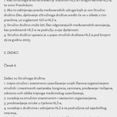
1. Rad Stručnoga društva uređen je Statutom HLZ-a i drugim aktima HLZ-a,
te ovim Pravilnikom.
2. Ako to zahtijevaju pravila međunarodnih udruga kojih je ovo Stručno
društvo član, djelovanje sStručnoga društva urediti će se u skladu s tim
pravilima, uz suglasnost GO-a HLZ-a.
3. Stručno društvo može biti član odgovarajućih međunarodnih asocijacija,
kao predstavnik HLZ-a na području svoje djelatnosti.
4. Stručno društvo upisano je u popis stručnih društava HLZ-a pod brojem
29 za godinu 2005.
II. ZADACI
Članak 6.
Zadaci su Stručnoga društva:
1. trajno stručno i znanstveno usavršavanje svojih članova organiziranjem
stručnih i znanstvenih sastanaka, kongresa, seminara, predavanja i tečajeva,
odnosno svih oblika trajnoga medicinskog usavršavanja,
2. suradnja sa stručnim znanstvenim i nastavnim organizacijama,
3. predstavljanje struke u tijelima HLZ-a,
4. suradnja s društvima i sekcijama HLZ-a na područjima od zajedničkog
interesa,