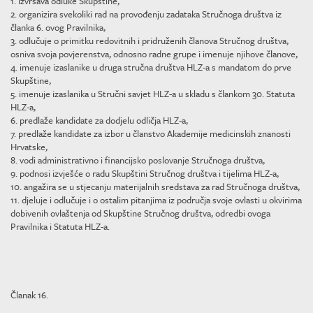
1. izvršava odluke Skupštine,
2. organizira svekoliki rad na provođenju zadataka Stručnoga društva iz
članka 6. ovog Pravilnika,
3. odlučuje o primitku redovitnih i pridruženih članova Stručnog društva,
osniva svoja povjerenstva, odnosno radne grupe i imenuje njihove članove,
4. imenuje izaslanike u druga stručna društva HLZ-a s mandatom do prve
Skupštine,
5. imenuje izaslanika u Stručni savjet HLZ-a u skladu s člankom 30. Statuta
HLZ-a,
6. predlaže kandidate za dodjelu odličja HLZ-a,
7. predlaže kandidate za izbor u članstvo Akademije medicinskih znanosti
Hrvatske,
8. vodi administrativno i financijsko poslovanje Stručnoga društva,
9. podnosi izvješće o radu Skupštini Stručnog društva i tijelima HLZ-a,
10. angažira se u stjecanju materijalnih sredstava za rad Stručnoga društva,
11. djeluje i odlučuje i o ostalim pitanjima iz područja svoje ovlasti u okvirima
dobivenih ovlaštenja od Skupštine Stručnog društva, odredbi ovoga
Pravilnika i Statuta HLZ-a.
Članak 16.