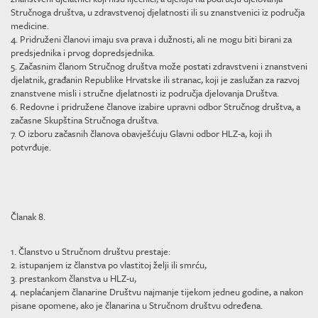
Stručnoga društva, u zdravstvenoj djelatnosti ili su znanstvenici iz područja
medicine.
4. Pridruženi članovi imaju sva prava i dužnosti, ali ne mogu biti birani za
predsjednika i prvog dopredsjednika.
5. Začasnim članom Stručnog društva može postati zdravstveni i znanstveni
djelatnik, građanin Republike Hrvatske ili stranac, koji je zaslužan za razvoj
znanstvene misli i stručne djelatnosti iz područja djelovanja Društva.
6. Redovne i pridružene članove izabire upravni odbor Stručnog društva, a
začasne Skupština Stručnoga društva.
7. O izboru začasnih članova obavješćuju Glavni odbor HLZ-a, koji ih
potvrđuje.
Članak 8.
1. Članstvo u Stručnom društvu prestaje:
2. istupanjem iz članstva po vlastitoj želji ili smrću,
3. prestankom članstva u HLZ-u,
4. neplaćanjem članarine Društvu najmanje tijekom jedneu godine, a nakon
pisane opomene, ako je članarina u Stručnom društvu određena.