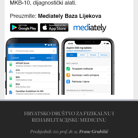
HRVATSKO DRUŠTVO ZA FIZIKALNU I
REHABILITACIJSKU MEDICINU
Predsjednik: izv. prof. dr. sc.
Frane Grubišić