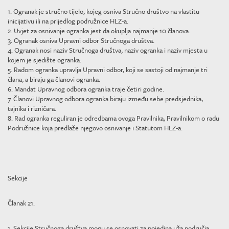
1. Ogranak je stručno tijelo, kojeg osniva Stručno društvo na vlastitu
inicijativu ili na prijedlog podružnice HLZ-a.
2. Uvjet za osnivanje ogranka jest da okuplja najmanje 10 članova.
3. Ogranak osniva Upravni odbor Stručnoga društva.
4. Ogranak nosi naziv Stručnoga društva, naziv ogranka i naziv mjesta u
kojem je sjedište ogranka.
5. Radom ogranka upravlja Upravni odbor, koji se sastoji od najmanje tri
člana, a biraju ga članovi ogranka.
6. Mandat Upravnog odbora ogranka traje četiri godine.
7. Članovi Upravnog odbora ogranka biraju između sebe predsjednika,
tajnika i rizničara.
8. Rad ogranka reguliran je odredbama ovoga Pravilnika, Pravilnikom o radu
Podružnice koja predlaže njegovo osnivanje i Statutom HLZ-a.
Sekcije
Članak 21.
1. Sekcije Stručnoga društva mogu se osnovati za pojedina uža područja