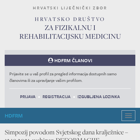
HRVATSKI LIJEČNIČKI ZBOR
HRVATSKO DRUŠTVO
ZA FIZIKALNU I
REHABILITACIJSKU MEDICINU
HDFRM ČLANOVI
Prijavite se u vaš profil za pregled informacija dostupnih samo
članovima ili za upravljanje vašim profilom.
PRIJAVA
•
REGISTRACIJA
•
IZGUBLJENA LOZINKA
HDFRM
Navig
Simpozij povodom Svjetskog dana kralježnice –