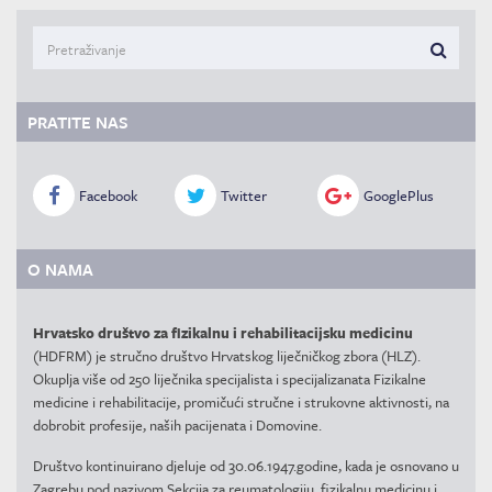
PRATITE NAS
Facebook
Twitter
GooglePlus
O NAMA
Hrvatsko društvo za fizikalnu i rehabilitacijsku medicinu
(HDFRM) je stručno društvo Hrvatskog liječničkog zbora (HLZ).
Okuplja više od 250 liječnika specijalista i specijalizanata Fizikalne
medicine i rehabilitacije, promičući stručne i strukovne aktivnosti, na
dobrobit profesije, naših pacijenata i Domovine.
Društvo kontinuirano djeluje od 30.06.1947.godine, kada je osnovano u
Zagrebu pod nazivom Sekcija za reumatologiju, fizikalnu medicinu i