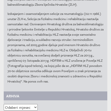
balneoklimatologiju Zbora liječnika Hrvatske (ZLH).
Izdvajanjem i osamostaljenjem sekcije za reumatologiju (02.11.1966.)
unutar ZLH-e, Sekcija za fizikalnu medicinu i rehabilitaciju nastavlja
samostalan rad. Osnivanjem Hrvatskog društva za balneoklimatologiju
i prirodne ljekovite činitelje u Republici Hrvatskoj, Hrvatsko društvo za
fizikalnu medicinu i rehabilitaciju HLZ nastavlja svoje samostalno
djelovanje i tradiciju, a sukladno razvoju struke i terminološkim
promjenama, od 2005.godine djeluje pod imenom Hrvatsko društvo
za fizikalnu i rehabilitacijsku medicinu HLZ-a. Obilježivši 70-tu
obljetnicu osnutka, na svečanoj dodjeli priznanja HLZ za 2017.g.,
upriličenoj 07. listopada 2017.g. HDFRM-u HLZ uručena je Povelja HLZ
(Fotografija ispod teksta), na kojoj piše da se „HDFRM HLZ povodom
70-te obljetnice osnutka odlikuje ovom Poveljom u znak priznanja za
osobiti doprinos Zboru i medicinskoj znanosti u zdravstvu u Republici
Hrvatskoj“. Na ponos svih nas.
ARHIVA
Arhiva