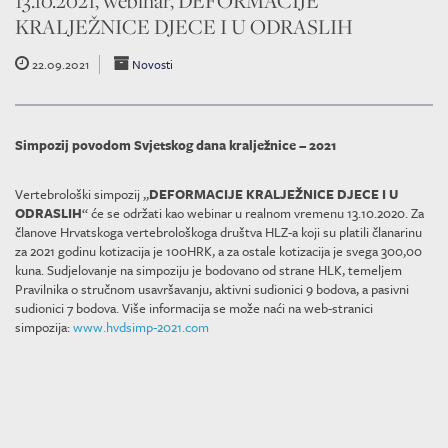
13.10.2021, webinar, DEFORMACIJE
KRALJEŽNICE DJECE I U ODRASLIH
22.09.2021
Novosti
Simpozij povodom Svjetskog dana kralježnice – 2021
Vertebrološki simpozij „
DEFORMACIJE KRALJEŽNICE DJECE I U
ODRASLIH
“ će se održati kao webinar u realnom vremenu 13.10.2020. Za
članove Hrvatskoga vertebrološkoga društva HLZ-a koji su platili članarinu
za 2021 godinu kotizacija je 100HRK, a za ostale kotizacija je svega 300,00
kuna. Sudjelovanje na simpoziju je bodovano od strane HLK, temeljem
Pravilnika o stručnom usavršavanju, aktivni sudionici 9 bodova, a pasivni
sudionici 7 bodova. Više informacija se može naći na web-stranici
simpozija:
www.hvdsimp-2021.com