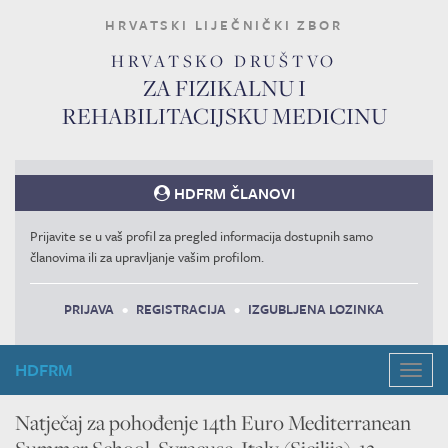
HRVATSKI LIJEČNIČKI ZBOR
HRVATSKO DRUŠTVO
ZA FIZIKALNU I
REHABILITACIJSKU MEDICINU
HDFRM ČLANOVI
Prijavite se u vaš profil za pregled informacija dostupnih samo
članovima ili za upravljanje vašim profilom.
PRIJAVA
•
REGISTRACIJA
•
IZGUBLJENA LOZINKA
HDFRM
Navig
Natječaj za pohođenje 14th Euro Mediterranean