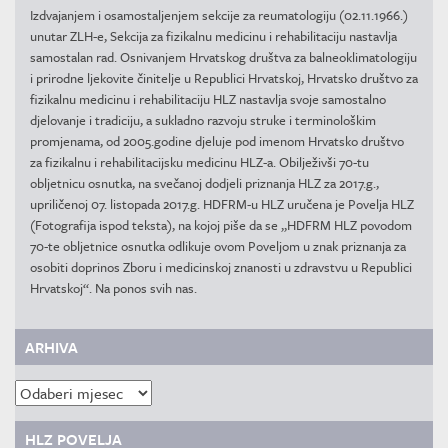
Izdvajanjem i osamostaljenjem sekcije za reumatologiju (02.11.1966.)
unutar ZLH-e, Sekcija za fizikalnu medicinu i rehabilitaciju nastavlja
samostalan rad. Osnivanjem Hrvatskog društva za balneoklimatologiju
i prirodne ljekovite činitelje u Republici Hrvatskoj, Hrvatsko društvo za
fizikalnu medicinu i rehabilitaciju HLZ nastavlja svoje samostalno
djelovanje i tradiciju, a sukladno razvoju struke i terminološkim
promjenama, od 2005.godine djeluje pod imenom Hrvatsko društvo
za fizikalnu i rehabilitacijsku medicinu HLZ-a. Obilježivši 70-tu
obljetnicu osnutka, na svečanoj dodjeli priznanja HLZ za 2017.g.,
upriličenoj 07. listopada 2017.g. HDFRM-u HLZ uručena je Povelja HLZ
(Fotografija ispod teksta), na kojoj piše da se „HDFRM HLZ povodom
70-te obljetnice osnutka odlikuje ovom Poveljom u znak priznanja za
osobiti doprinos Zboru i medicinskoj znanosti u zdravstvu u Republici
Hrvatskoj“. Na ponos svih nas.
ARHIVA
Arhiva
HLZ POVELJA