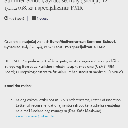
Summer School, Syracuse, Italy (Sicilija), 12-
15.11.2018. za 1 specijalizanta FMR
11.06.2018
Novosti
Otvoren je
natječaj
za: 14th
Euro Mediterranean Summer School,
Syracuse
, Italy (Sicilija), 12-15.11.2018.
za 1 specijalizanta FMR
.
HDFRM HLZ-a podmiruje troškove puta, a ostalo organizator uz podršku
Europskog Boarda za Fizikalnu i rehabilitacijsku medicinu (UEMS PRM
Board) i Europskog društva za fizikalnu i rehabilitacijsku medicinu (ESPRM).
Kandidat treba:
na engleskom jeziku poslati: CV s referencama, Letter of intention, i
Letter of recommendation (mentora ili voditelja odjela/ravnatelja)
na e-mail Nacionalnog managera (Doc. Saša Moslavac):
sasa.moslavac@sbvzt.hr