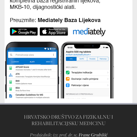
HRVATSKO DRUŠTVO ZA FIZIKALNU I
REHABILITACIJSKU MEDICINU
Predsjednik: izv. prof. dr. sc.
Frane Grubišić