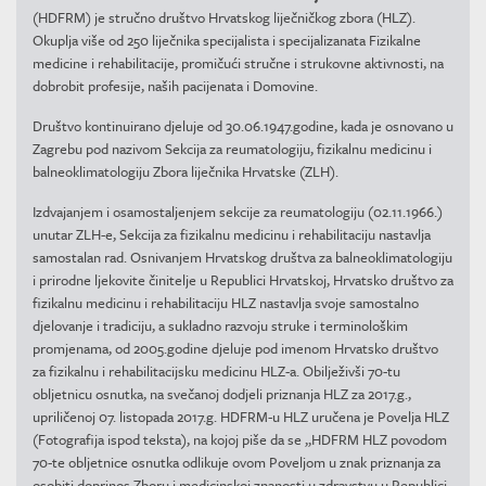
(HDFRM) je stručno društvo Hrvatskog liječničkog zbora (HLZ).
Okuplja više od 250 liječnika specijalista i specijalizanata Fizikalne
medicine i rehabilitacije, promičući stručne i strukovne aktivnosti, na
dobrobit profesije, naših pacijenata i Domovine.
Društvo kontinuirano djeluje od 30.06.1947.godine, kada je osnovano u
Zagrebu pod nazivom Sekcija za reumatologiju, fizikalnu medicinu i
balneoklimatologiju Zbora liječnika Hrvatske (ZLH).
Izdvajanjem i osamostaljenjem sekcije za reumatologiju (02.11.1966.)
unutar ZLH-e, Sekcija za fizikalnu medicinu i rehabilitaciju nastavlja
samostalan rad. Osnivanjem Hrvatskog društva za balneoklimatologiju
i prirodne ljekovite činitelje u Republici Hrvatskoj, Hrvatsko društvo za
fizikalnu medicinu i rehabilitaciju HLZ nastavlja svoje samostalno
djelovanje i tradiciju, a sukladno razvoju struke i terminološkim
promjenama, od 2005.godine djeluje pod imenom Hrvatsko društvo
za fizikalnu i rehabilitacijsku medicinu HLZ-a. Obilježivši 70-tu
obljetnicu osnutka, na svečanoj dodjeli priznanja HLZ za 2017.g.,
upriličenoj 07. listopada 2017.g. HDFRM-u HLZ uručena je Povelja HLZ
(Fotografija ispod teksta), na kojoj piše da se „HDFRM HLZ povodom
70-te obljetnice osnutka odlikuje ovom Poveljom u znak priznanja za
osobiti doprinos Zboru i medicinskoj znanosti u zdravstvu u Republici