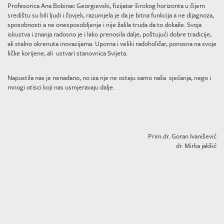
Profesorica Ana Bobinac Georgievski, fizijatar širokog horizonta u čijem
središtu su bili ljudi i čovjek, razumjela je da je bitna funkcija a ne dijagnoza,
sposobnosti a ne onesposobljenje i nije žalila truda da to dokaže. Svoja
iskustva i znanja radosno je i lako prenosila dalje, poštujući dobre tradicije,
ali stalno okrenuta inovacijama. Uporna i veliki radoholičar, ponosna na svoje
ličke korijene, ali ustvari stanovnica Svijeta.
Napustila nas je nenadano, no iza nje ne ostaju samo naša sjećanja, nego i
mnogi otisci koji nas usmjeravaju dalje.
Prim.dr. Goran Ivanišević
dr. Mirka jakšić