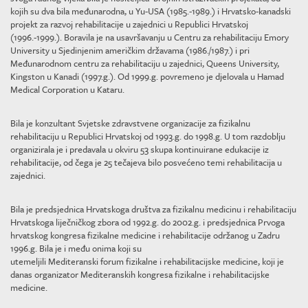
kojih su dva bila međunarodna, u Yu-USA (1985.-1989.) i Hrvatsko-kanadski
projekt za razvoj rehabilitacije u zajednici u Republici Hrvatskoj
(1996.-1999.). Boravila je na usavršavanju u Centru za rehabilitaciju Emory
University u Sjedinjenim američkim državama (1986./1987.) i pri
Međunarodnom centru za rehabilitaciju u zajednici, Queens University,
Kingston u Kanadi (1997.g.). Od 1999.g. povremeno je djelovala u Hamad
Medical Corporation u Kataru.
Bila je konzultant Svjetske zdravstvene organizacije za fizikalnu
rehabilitaciju u Republici Hrvatskoj od 1993.g. do 1998.g. U tom razdoblju
organizirala je i predavala u okviru 53 skupa kontinuirane edukacije iz
rehabilitacije, od čega je 25 tečajeva bilo posvećeno temi rehabilitacija u
zajednici.
Bila je predsjednica Hrvatskoga društva za fizikalnu medicinu i rehabilitaciju
Hrvatskoga liječničkog zbora od 1992.g. do 2002.g. i predsjednica Prvoga
hrvatskog kongresa fizikalne medicine i rehabilitacije održanog u Zadru
1996.g. Bila je i među onima koji su
utemeljili Mediteranski forum fizikalne i rehabilitacijske medicine, koji je
danas organizator Mediteranskih kongresa fizikalne i rehabilitacijske
medicine.