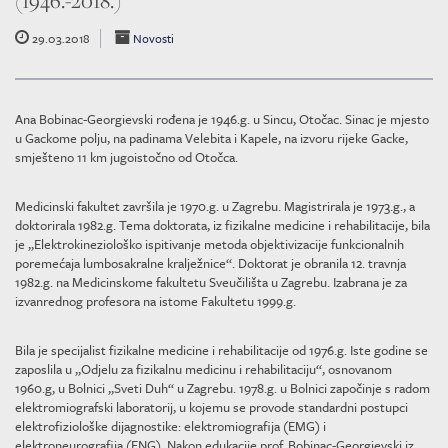
(1946.-2018.)
29.03.2018
Novosti
Ana Bobinac-Georgievski rođena je 1946.g. u Sincu, Otočac. Sinac je mjesto
u Gackome polju, na padinama Velebita i Kapele, na izvoru rijeke Gacke,
smješteno 11 km jugoistočno od Otočca.
Medicinski fakultet završila je 1970.g. u Zagrebu. Magistrirala je 1973.g., a
doktorirala 1982.g. Tema doktorata, iz fizikalne medicine i rehabilitacije, bila
je „Elektrokineziološko ispitivanje metoda objektivizacije funkcionalnih
poremećaja lumbosakralne kralježnice“. Doktorat je obranila 12. travnja
1982.g. na Medicinskome fakultetu Sveučilišta u Zagrebu. Izabrana je za
izvanrednog profesora na istome Fakultetu 1999.g.
Bila je specijalist fizikalne medicine i rehabilitacije od 1976.g. Iste godine se
zaposlila u „Odjelu za fizikalnu medicinu i rehabilitaciju“, osnovanom
1960.g, u Bolnici „Sveti Duh“ u Zagrebu. 1978.g. u Bolnici započinje s radom
elektromiografski laboratorij, u kojemu se provode standardni postupci
elektrofiziološke dijagnostike: elektromiografija (EMG) i
elektroneurografija (ENG). Nakon edukacije prof. Bobinac-Georgievski iz