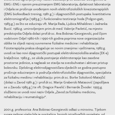
EMG i ENG i njenim preuzimanjem EMG laboratorija, djelatnost laboratorija
i Odjela se proširuje uvođenjem novih elektrofizioloških kinezioterapijskih
(EMG biofeedback trening; 1981.g.) i dijagnostičkih postupaka: kvantitativna
elektromiografija (1983.g.) i funkcionalno testiranje hoda (Polgon-gait;
1983.g.) za što se educiraju vft. Marija Rada, Ljubica Mihaldinec i Jadranka
Bucić. 1982.g. umirovljenjem prim.dr.med. Valerije Pavletić, na mjesto
predstojnika Odjela dolazi prof.dr.sc. Ana Bobinac-Georgievski, pod čijom
vodstvom Odjel 1980-tih i 1990-tih godina poprima nove organizacijske
oblike te slijedi razvoj suvremene fizikalne medicine i rehabilitacije.
Fizioterapijska praksa obogaćuje se novim znanjima i vještinama, 1982.g.
uvodi se kao novi dijagnostički postupak elektrokineziološka analiza (EK-a)
kralježnice. 1982.g., se ukida postojanje elektroterapije kao zasebne
prostorne jedinice, a naglasak se stavlja na sveobuhvatan i aktivan pristup
bolesniku. Djelokrug elektrodijagnostičara sljedećih se godina postupno
proširuje educiranjem iz područja elektrofiziološke dijagnostike, specijalista
za fizikalnu mediinu i rehabilitaciju: prim.dr.sc. Borke Sokolović-Matejčić
(dolazi u Zavod 1981.g.) i prof.dr.sc. Marije Graberski Matasović (zapošljava
se u Zavodu 1985.g.) te vft: Dragice Pavelić i Bernarde Živoder. 1993.g.
službeno se uvodi novi naziv Odjela „Zavod za fizikalnu medicinu,
rehabilitaciju i reumatologiju“.
2001.g. profesorica Ana Bobinac-Georgievski odlazi u mirovinu. Tijekom
svoga radnog vijeka bila je nositeljica brojnih istraživačkih projekata, od