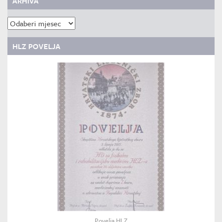
ARHIVA
Arhiva
HLZ POVELJA
Povelja HLZ