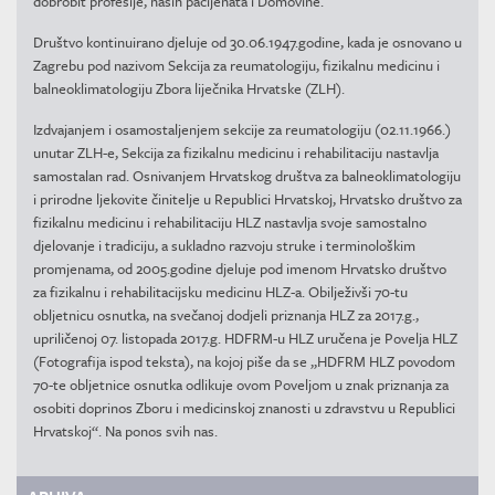
dobrobit profesije, naših pacijenata i Domovine.
Društvo kontinuirano djeluje od 30.06.1947.godine, kada je osnovano u
Zagrebu pod nazivom Sekcija za reumatologiju, fizikalnu medicinu i
balneoklimatologiju Zbora liječnika Hrvatske (ZLH).
Izdvajanjem i osamostaljenjem sekcije za reumatologiju (02.11.1966.)
unutar ZLH-e, Sekcija za fizikalnu medicinu i rehabilitaciju nastavlja
samostalan rad. Osnivanjem Hrvatskog društva za balneoklimatologiju
i prirodne ljekovite činitelje u Republici Hrvatskoj, Hrvatsko društvo za
fizikalnu medicinu i rehabilitaciju HLZ nastavlja svoje samostalno
djelovanje i tradiciju, a sukladno razvoju struke i terminološkim
promjenama, od 2005.godine djeluje pod imenom Hrvatsko društvo
za fizikalnu i rehabilitacijsku medicinu HLZ-a. Obilježivši 70-tu
obljetnicu osnutka, na svečanoj dodjeli priznanja HLZ za 2017.g.,
upriličenoj 07. listopada 2017.g. HDFRM-u HLZ uručena je Povelja HLZ
(Fotografija ispod teksta), na kojoj piše da se „HDFRM HLZ povodom
70-te obljetnice osnutka odlikuje ovom Poveljom u znak priznanja za
osobiti doprinos Zboru i medicinskoj znanosti u zdravstvu u Republici
Hrvatskoj“. Na ponos svih nas.