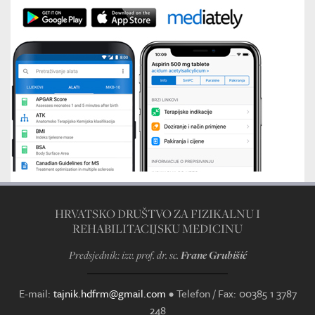
HRVATSKO DRUŠTVO ZA FIZIKALNU I
REHABILITACIJSKU MEDICINU
Predsjednik: izv. prof. dr. sc.
Frane Grubišić
E-mail:
tajnik.hdfrm@gmail.com
•
Telefon / Fax: 00385 1 3787
248