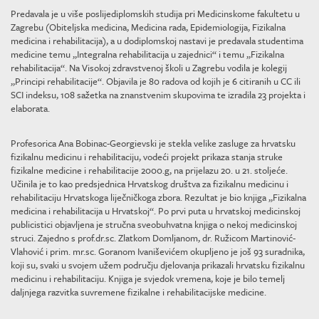
Predavala je u više poslijediplomskih studija pri Medicinskome fakultetu u
Zagrebu (Obiteljska medicina, Medicina rada, Epidemiologija, Fizikalna
medicina i rehabilitacija), a u dodiplomskoj nastavi je predavala studentima
medicine temu „Integralna rehabilitacija u zajednici“ i temu „Fizikalna
rehabilitacija“. Na Visokoj zdravstvenoj školi u Zagrebu vodila je kolegij
„Principi rehabilitacije“. Objavila je 80 radova od kojih je 6 citiranih u CC ili
SCI indeksu, 108 sažetka na znanstvenim skupovima te izradila 23 projekta i
elaborata.
Profesorica Ana Bobinac-Georgievski je stekla velike zasluge za hrvatsku
fizikalnu medicinu i rehabilitaciju, vodeći projekt prikaza stanja struke
fizikalne medicine i rehabilitacije 2000.g, na prijelazu 20. u 21. stoljeće.
Učinila je to kao predsjednica Hrvatskog društva za fizikalnu medicinu i
rehabilitaciju Hrvatskoga liječničkoga zbora. Rezultat je bio knjiga „Fizikalna
medicina i rehabilitacija u Hrvatskoj“. Po prvi puta u hrvatskoj medicinskoj
publicistici objavljena je stručna sveobuhvatna knjiga o nekoj medicinskoj
struci. Zajedno s prof.dr.sc. Zlatkom Domljanom, dr. Ružicom Martinović-
Vlahović i prim. mr.sc. Goranom Ivaniševićem okupljeno je još 93 suradnika,
koji su, svaki u svojem užem području djelovanja prikazali hrvatsku fizikalnu
medicinu i rehabilitaciju. Knjiga je svjedok vremena, koje je bilo temelj
daljnjega razvitka suvremene fizikalne i rehabilitacijske medicine.