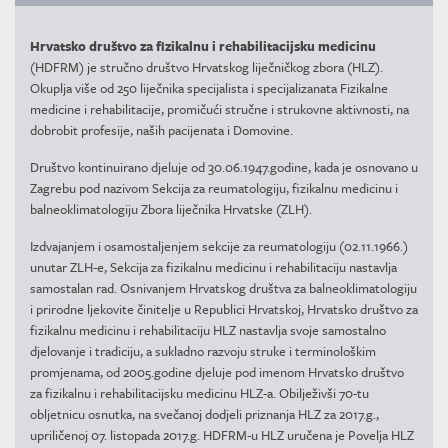
Hrvatsko društvo za fizikalnu i rehabilitacijsku medicinu
(HDFRM) je stručno društvo Hrvatskog liječničkog zbora (HLZ).
Okuplja više od 250 liječnika specijalista i specijalizanata Fizikalne
medicine i rehabilitacije, promičući stručne i strukovne aktivnosti, na
dobrobit profesije, naših pacijenata i Domovine.
Društvo kontinuirano djeluje od 30.06.1947.godine, kada je osnovano u
Zagrebu pod nazivom Sekcija za reumatologiju, fizikalnu medicinu i
balneoklimatologiju Zbora liječnika Hrvatske (ZLH).
Izdvajanjem i osamostaljenjem sekcije za reumatologiju (02.11.1966.)
unutar ZLH-e, Sekcija za fizikalnu medicinu i rehabilitaciju nastavlja
samostalan rad. Osnivanjem Hrvatskog društva za balneoklimatologiju
i prirodne ljekovite činitelje u Republici Hrvatskoj, Hrvatsko društvo za
fizikalnu medicinu i rehabilitaciju HLZ nastavlja svoje samostalno
djelovanje i tradiciju, a sukladno razvoju struke i terminološkim
promjenama, od 2005.godine djeluje pod imenom Hrvatsko društvo
za fizikalnu i rehabilitacijsku medicinu HLZ-a. Obilježivši 70-tu
obljetnicu osnutka, na svečanoj dodjeli priznanja HLZ za 2017.g.,
upriličenoj 07. listopada 2017.g. HDFRM-u HLZ uručena je Povelja HLZ