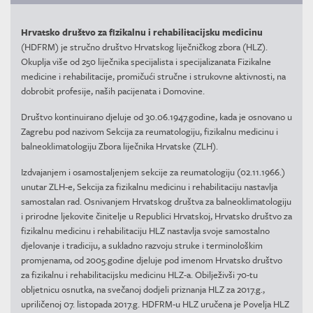
Hrvatsko društvo za fizikalnu i rehabilitacijsku medicinu
(HDFRM) je stručno društvo Hrvatskog liječničkog zbora (HLZ).
Okuplja više od 250 liječnika specijalista i specijalizanata Fizikalne
medicine i rehabilitacije, promičući stručne i strukovne aktivnosti, na
dobrobit profesije, naših pacijenata i Domovine.
Društvo kontinuirano djeluje od 30.06.1947.godine, kada je osnovano u
Zagrebu pod nazivom Sekcija za reumatologiju, fizikalnu medicinu i
balneoklimatologiju Zbora liječnika Hrvatske (ZLH).
Izdvajanjem i osamostaljenjem sekcije za reumatologiju (02.11.1966.)
unutar ZLH-e, Sekcija za fizikalnu medicinu i rehabilitaciju nastavlja
samostalan rad. Osnivanjem Hrvatskog društva za balneoklimatologiju
i prirodne ljekovite činitelje u Republici Hrvatskoj, Hrvatsko društvo za
fizikalnu medicinu i rehabilitaciju HLZ nastavlja svoje samostalno
djelovanje i tradiciju, a sukladno razvoju struke i terminološkim
promjenama, od 2005.godine djeluje pod imenom Hrvatsko društvo
za fizikalnu i rehabilitacijsku medicinu HLZ-a. Obilježivši 70-tu
obljetnicu osnutka, na svečanoj dodjeli priznanja HLZ za 2017.g.,
upriličenoj 07. listopada 2017.g. HDFRM-u HLZ uručena je Povelja HLZ