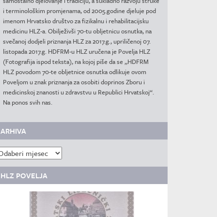
samostalno djelovanje i tradiciju, a sukladno razvoju struke
i terminološkim promjenama, od 2005.godine djeluje pod
imenom Hrvatsko društvo za fizikalnu i rehabilitacijsku
medicinu HLZ-a. Obilježivši 70-tu obljetnicu osnutka, na
svečanoj dodjeli priznanja HLZ za 2017.g., upriličenoj 07.
listopada 2017.g. HDFRM-u HLZ uručena je Povelja HLZ
(Fotografija ispod teksta), na kojoj piše da se „HDFRM
HLZ povodom 70-te obljetnice osnutka odlikuje ovom
Poveljom u znak priznanja za osobiti doprinos Zboru i
medicinskoj znanosti u zdravstvu u Republici Hrvatskoj“.
Na ponos svih nas.
ARHIVA
rhiva
HLZ POVELJA