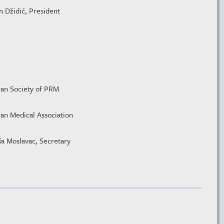
n Džidić, President
ian Society of PRM
ian Medical Association
ša Moslavac, Secretary