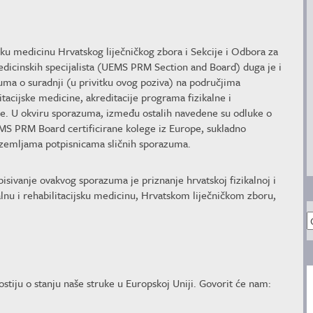
jsku medicinu Hrvatskog liječničkog zbora i Sekcije i Odbora za
medicinskih specijalista (UEMS PRM Section and Board) duga je i
uma o suradnji (u privitku ovog poziva) na područjima
litacijske medicine, akreditacije programa fizikalne i
uke. U okviru sporazuma, između ostalih navedene su odluke o
S PRM Board certificirane kolege iz Europe, sukladno
u zemljama potpisnicama sličnih sporazuma.
isivanje ovakvog sporazuma je priznanje hrvatskoj fizikalnoj i
alnu i rehabilitacijsku medicinu, Hrvatskom liječničkom zboru,
A
tiju o stanju naše struke u Europskoj Uniji. Govorit će nam: