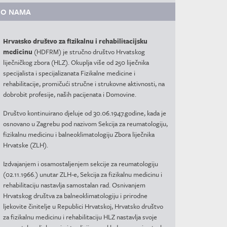
O NAMA
Hrvatsko društvo za fizikalnu i rehabilitacijsku
medicinu
(HDFRM) je stručno društvo Hrvatskog
liječničkog zbora (HLZ). Okuplja više od 250 liječnika
specijalista i specijalizanata Fizikalne medicine i
rehabilitacije, promičući stručne i strukovne aktivnosti, na
dobrobit profesije, naših pacijenata i Domovine.
Društvo kontinuirano djeluje od 30.06.1947.godine, kada je
osnovano u Zagrebu pod nazivom Sekcija za reumatologiju,
fizikalnu medicinu i balneoklimatologiju Zbora liječnika
Hrvatske (ZLH).
Izdvajanjem i osamostaljenjem sekcije za reumatologiju
(02.11.1966.) unutar ZLH-e, Sekcija za fizikalnu medicinu i
rehabilitaciju nastavlja samostalan rad. Osnivanjem
Hrvatskog društva za balneoklimatologiju i prirodne
ljekovite činitelje u Republici Hrvatskoj, Hrvatsko društvo
za fizikalnu medicinu i rehabilitaciju HLZ nastavlja svoje