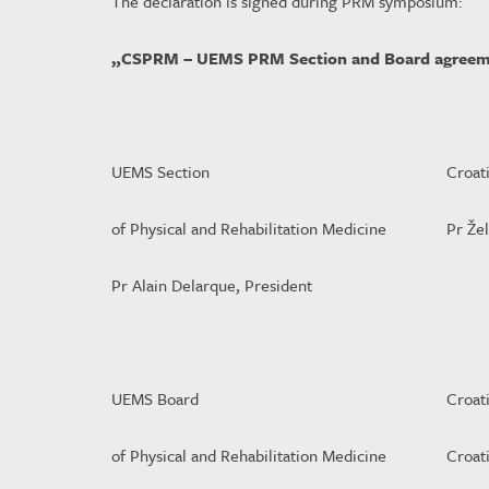
The declaration is signed during PRM symposium:
„CSPRM – UEMS PRM Section and Board agreement
UEMS Section
Croat
of Physical and Rehabilitation Medicine
Pr Že
Pr Alain Delarque, President
UEMS Board
Croat
of Physical and Rehabilitation Medicine
Croat