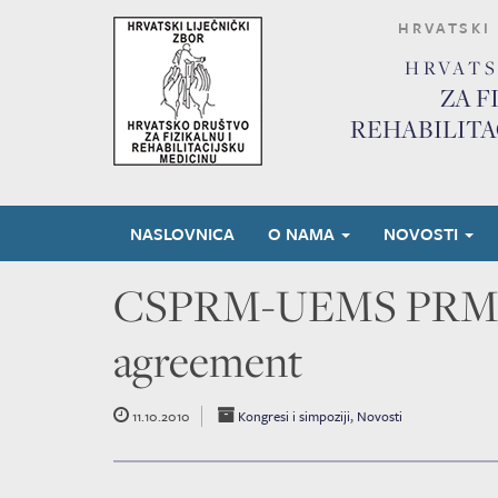
HRVATSKI 
HRVAT
ZA F
REHABILITA
NASLOVNICA
O NAMA
NOVOSTI
CSPRM-UEMS PRM Se
agreement
11.10.2010
Kongresi i simpoziji
,
Novosti