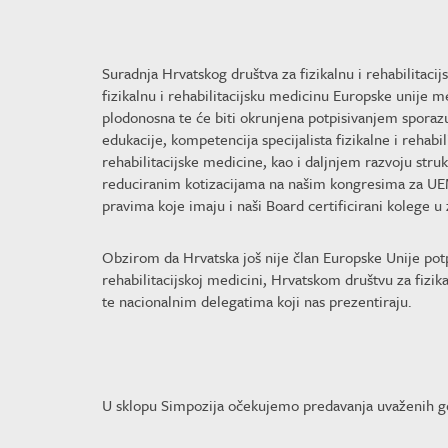
Suradnja Hrvatskog društva za fizikalnu i rehabilitaci
fizikalnu i rehabilitacijsku medicinu Europske unije 
plodonosna te će biti okrunjena potpisivanjem sporaz
edukacije, kompetencija specijalista fizikalne i rehabi
rehabilitacijske medicine, kao i daljnjem razvoju str
reduciranim kotizacijama na našim kongresima za UEM
pravima koje imaju i naši Board certificirani kolege 
Obzirom da Hrvatska još nije član Europske Unije potp
rehabilitacijskoj medicini, Hrvatskom društvu za fizik
te nacionalnim delegatima koji nas prezentiraju.
U sklopu Simpozija očekujemo predavanja uvaženih gos