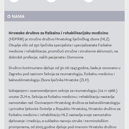
O NAMA
Hrvatsko društvo za fizikalnu i rehabilitacijsku medicinu
(HDFRM) je stručno društvo Hrvatskog liječničkog zbora (HLZ).
Okuplja više od 250 liječnika specijalista i specijalizanata Fizikalne
medicine i rehabilitacije, promičući stručne i strukovne aktivnosti, na
dobrobit profesije, naših pacijenata i Domovine.
Društvo kontinuirano djeluje od 30.06.1947.godine, kada je osnovano u
Zagrebu pod nazivom Sekcija za reumatologiju, fizikalnu medicinu i
balneoklimatologiju Zbora liječnika Hrvatske (ZLH).
Izdvajanjem i osamostaljenjem sekcije za reumatologiju (02.11.1966.)
unutar ZLH-e, Sekcija za fizikalnu medicinu i rehabilitaciju nastavlja
samostalan rad. Osnivanjem Hrvatskog društva za balneoklimatologiju
i prirodne ljekovite činitelje u Republici Hrvatskoj, Hrvatsko društvo za
fizikalnu medicinu i rehabilitaciju HLZ nastavlja svoje samostalno
djelovanje i tradiciju, a sukladno razvoju struke i terminološkim
promjenama, od 2005.godine djeluje pod imenom Hrvatsko društvo