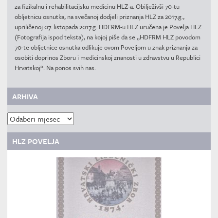
za fizikalnu i rehabilitacijsku medicinu HLZ-a. Obilježivši 70-tu
obljetnicu osnutka, na svečanoj dodjeli priznanja HLZ za 2017.g.,
upriličenoj 07. listopada 2017.g. HDFRM-u HLZ uručena je Povelja HLZ
(Fotografija ispod teksta), na kojoj piše da se „HDFRM HLZ povodom
70-te obljetnice osnutka odlikuje ovom Poveljom u znak priznanja za
osobiti doprinos Zboru i medicinskoj znanosti u zdravstvu u Republici
Hrvatskoj“. Na ponos svih nas.
ARHIVA
Arhiva
HLZ POVELJA