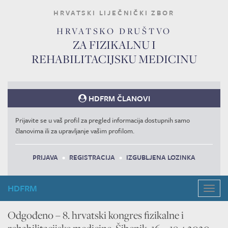
HRVATSKI LIJEČNIČKI ZBOR
HRVATSKO DRUŠTVO
ZA FIZIKALNU I
REHABILITACIJSKU MEDICINU
HDFRM ČLANOVI
Prijavite se u vaš profil za pregled informacija dostupnih samo
članovima ili za upravljanje vašim profilom.
PRIJAVA
•
REGISTRACIJA
•
IZGUBLJENA LOZINKA
HDFRM
Navig
Odgođeno – 8. hrvatski kongres fizikalne i